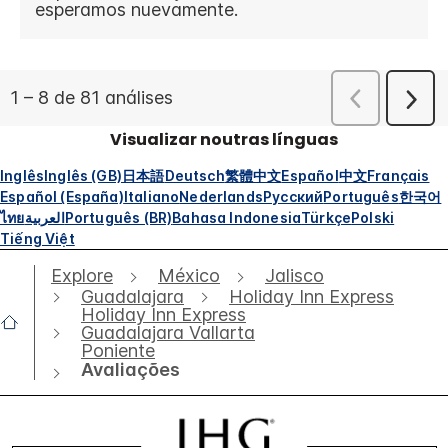
Visualizar noutras línguas
Inglês
Inglês (GB)
日本語
Deutsch
繁體中文
Español
中文
Français
Español (España)
Italiano
Nederlands
Русский
Português
한국어
ไทย
العربية
Português (BR)
Bahasa Indonesia
Türkçe
Polski
Tiếng Việt
Explore
México
Jalisco
Guadalajara
Holiday Inn Express
Holiday Inn Express
Guadalajara Vallarta
Poniente
Avaliações