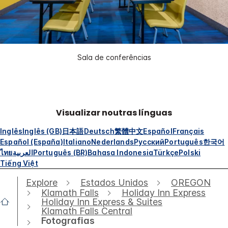
Sala de conferências
Visualizar noutras línguas
Inglês
Inglês (GB)
日本語
Deutsch
繁體中文
Español
Français
Español (España)
Italiano
Nederlands
Русский
Português
한국어
ไทย
العربية
Português (BR)
Bahasa Indonesia
Türkçe
Polski
Tiếng Việt
Explore
Estados Unidos
OREGON
Klamath Falls
Holiday Inn Express
Holiday Inn Express & Suites
Klamath Falls Central
Fotografias