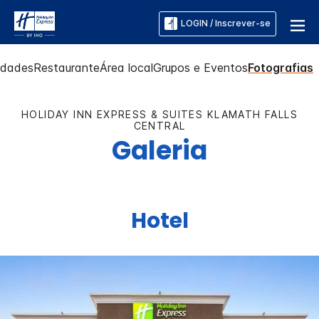
LOGIN / Inscrever-se
dades
Restaurante
Área local
Grupos e Eventos
Fotografias
HOLIDAY INN EXPRESS & SUITES
KLAMATH FALLS
CENTRAL
Galeria
Hotel