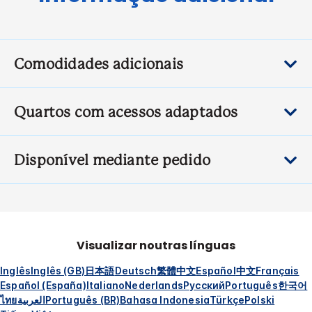
Comodidades adicionais
Quartos com acessos adaptados
Disponível mediante pedido
Visualizar noutras línguas
Inglês
Inglês (GB)
日本語
Deutsch
繁體中文
Español
中文
Français
Español (España)
Italiano
Nederlands
Русский
Português
한국어
ไทย
العربية
Português (BR)
Bahasa Indonesia
Türkçe
Polski