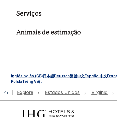
Serviços
Animais de estimação
Inglês
Inglês (GB)
日本語
Deutsch
繁體中文
Español
中文
Fran
Polski
Tiếng Việt
Explore
Estados Unidos
Virgínia