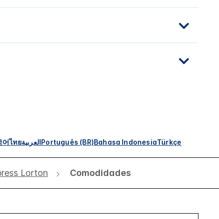
국어
ไทย
العربية
Português (BR)
Bahasa Indonesia
Türkçe
press Lorton
Comodidades