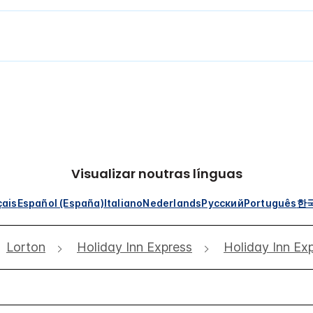
Visualizar noutras línguas
çais
Español (España)
Italiano
Nederlands
Русский
Português
한
Lorton
Holiday Inn Express
Holiday Inn Ex