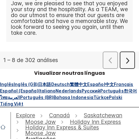
Visualizar noutras línguas
Inglês
Inglês (GB)
日本語
Deutsch
繁體中文
Español
中文
Français
Español (España)
Italiano
Nederlands
Русский
Português
한국어
ไทย
العربية
Português (BR)
Bahasa Indonesia
Türkçe
Polski
Tiếng Việt
Explore
Canadá
Saskatchewan
Moose Jaw
Holiday Inn Express
Holiday Inn Express & Suites
Moose Jaw
Avaliações