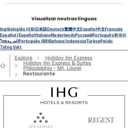
Visualizar noutras línguas
Inglês
Inglês (GB)
日本語
Deutsch
繁體中文
Español
中文
Français
Español (España)
Italiano
Nederlands
Русский
Português
한국어
ไทย
العربية
Português (BR)
Bahasa Indonesia
Türkçe
Polski
Tiếng Việt
Explore
Holiday Inn Express
Holiday Inn Express & Suites
Philadelphia - Mt. Laurel
Restaurante