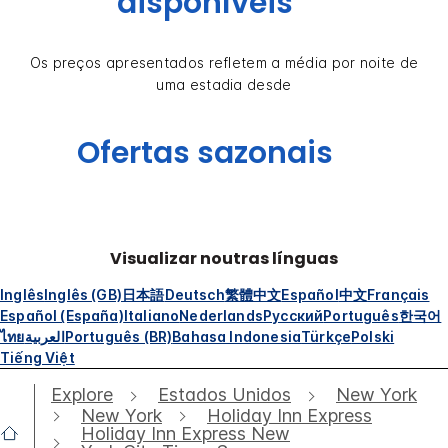
disponíveis
Os preços apresentados refletem a média por noite de
uma estadia desde
Ofertas sazonais
Visualizar noutras línguas
Inglês
Inglês (GB)
日本語
Deutsch
繁體中文
Español
中文
Français
Español (España)
Italiano
Nederlands
Русский
Português
한국어
ไทย
العربية
Português (BR)
Bahasa Indonesia
Türkçe
Polski
Tiếng Việt
Explore
Estados Unidos
New York
New York
Holiday Inn Express
Holiday Inn Express New