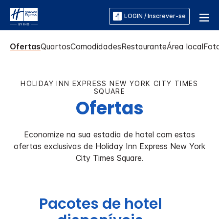
LOGIN / Inscrever-se
Ofertas
Quartos
Comodidades
Restaurante
Área local
Foto
HOLIDAY INN EXPRESS
NEW YORK CITY TIMES
SQUARE
Ofertas
Economize na sua estadia de hotel com estas
ofertas exclusivas de
Holiday Inn Express
New York
City Times Square
.
Pacotes de hotel