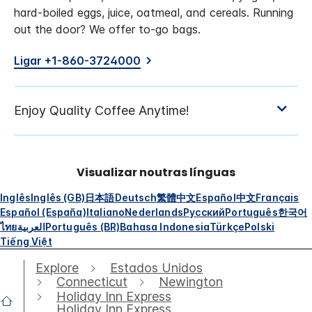
hard-boiled eggs, juice, oatmeal, and cereals. Running
out the door? We offer to-go bags.
Ligar +1-860-3724000
Visualizar noutras línguas
Inglês
Inglês (GB)
日本語
Deutsch
繁體中文
Español
中文
Français
Español (España)
Italiano
Nederlands
Русский
Português
한국어
ไทย
العربية
Português (BR)
Bahasa Indonesia
Türkçe
Polski
Tiếng Việt
Explore
Estados Unidos
Connecticut
Newington
Holiday Inn Express
Holiday Inn Express