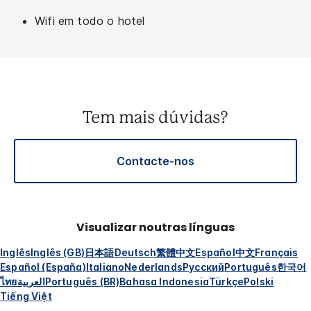
Wifi em todo o hotel
Tem mais dúvidas?
Contacte-nos
Visualizar noutras línguas
Inglês
Inglês (GB)
日本語
Deutsch
繁體中文
Español
中文
Français
Español (España)
Italiano
Nederlands
Русский
Português
한국어
ไทย
العربية
Português (BR)
Bahasa Indonesia
Türkçe
Polski
Tiếng Việt