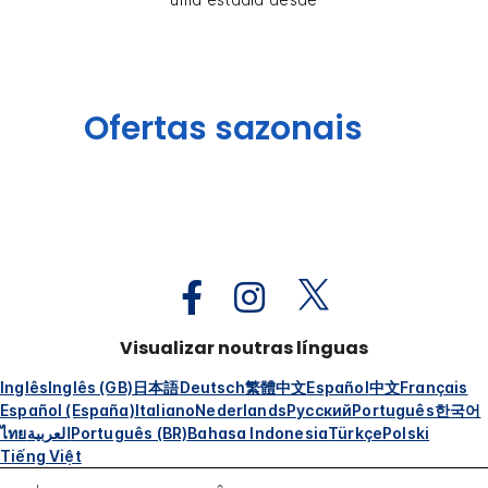
Ofertas sazonais
Visualizar noutras línguas
Inglês
Inglês (GB)
日本語
Deutsch
繁體中文
Español
中文
Français
Español (España)
Italiano
Nederlands
Русский
Português
한국어
ไทย
العربية
Português (BR)
Bahasa Indonesia
Türkçe
Polski
Tiếng Việt