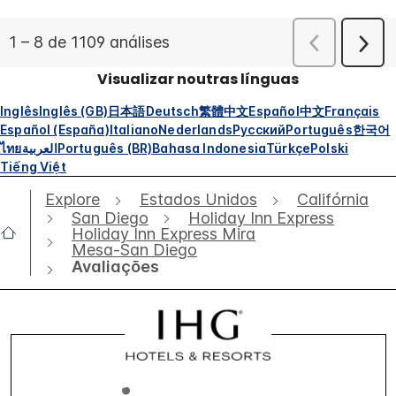
Visualizar noutras línguas
Inglês
Inglês (GB)
日本語
Deutsch
繁體中文
Español
中文
Français
Español (España)
Italiano
Nederlands
Русский
Português
한국어
ไทย
العربية
Português (BR)
Bahasa Indonesia
Türkçe
Polski
Tiếng Việt
Explore
Estados Unidos
Califórnia
San Diego
Holiday Inn Express
Holiday Inn Express Mira
Mesa-San Diego
Avaliações