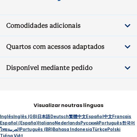
Comodidades adicionais
Quartos com acessos adaptados
Disponível mediante pedido
Visualizar noutras línguas
Inglês
Inglês (GB)
日本語
Deutsch
繁體中文
Español
中文
Français
Español (España)
Italiano
Nederlands
Русский
Português
한국어
ไทย
العربية
Português (BR)
Bahasa Indonesia
Türkçe
Polski
Tiếng Việt