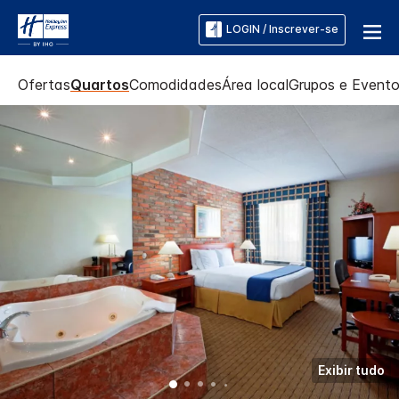
LOGIN / Inscrever-se
Ofertas
Quartos
Comodidades
Área local
Grupos e Event
Exibir tudo