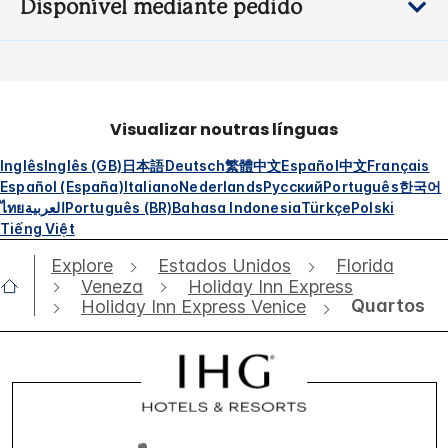
Disponível mediante pedido
Visualizar noutras línguas
Inglês
Inglês (GB)
日本語
Deutsch
繁體中文
Español
中文
Français
Español (España)
Italiano
Nederlands
Русский
Português
한국어
ไทย
العربية
Português (BR)
Bahasa Indonesia
Türkçe
Polski
Tiếng Việt
Explore
Estados Unidos
Florida
Veneza
Holiday Inn Express
Quartos
Holiday Inn Express Venice