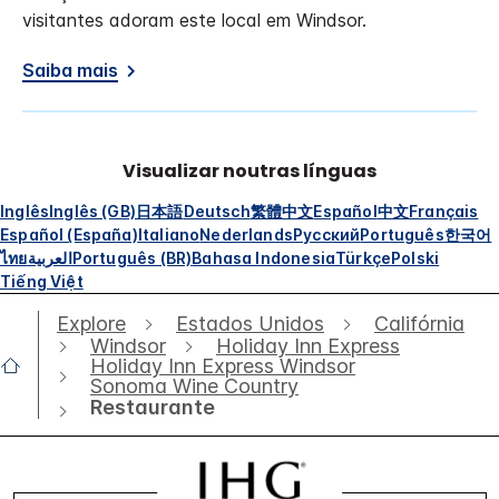
visitantes adoram este local em Windsor.
Saiba mais
Visualizar noutras línguas
Inglês
Inglês (GB)
日本語
Deutsch
繁體中文
Español
中文
Français
Español (España)
Italiano
Nederlands
Русский
Português
한국어
ไทย
العربية
Português (BR)
Bahasa Indonesia
Türkçe
Polski
Tiếng Việt
Explore
Estados Unidos
Califórnia
Windsor
Holiday Inn Express
Holiday Inn Express Windsor
Sonoma Wine Country
Restaurante