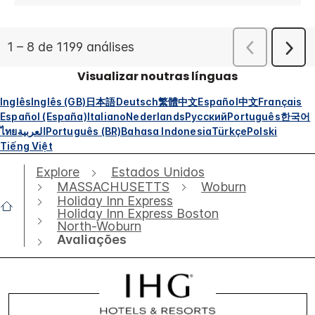
Visualizar noutras línguas
Inglês
Inglês (GB)
日本語
Deutsch
繁體中文
Español
中文
Français
Español (España)
Italiano
Nederlands
Русский
Português
한국어
ไทย
العربية
Português (BR)
Bahasa Indonesia
Türkçe
Polski
Tiếng Việt
Explore
Estados Unidos
MASSACHUSETTS
Woburn
Holiday Inn Express
Holiday Inn Express Boston
North-Woburn
Avaliações