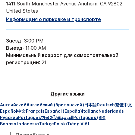
1411 South Manchester Avenue
Anaheim
,
CA
92802
United States
Информация о парковке и транспорте
Заезд
: 3:00 PM
Выезд
: 11:00 AM
Минимальный возраст для самостоятельной
регистрации
: 21
Другие языки
Английский
Английский (британский)
日本語
Deutsch
繁體中文
Español
中文
Français
Español (España)
Italiano
Nederlands
Русский
Português
한국어
ไทย
العربية
Português (BR)
Bahasa Indonesia
Türkçe
Polski
Tiếng Việt