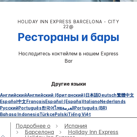
HOLIDAY INN EXPRESS
BARCELONA - CITY
22@
Рестораны и бары
Насладитесь коктейлем в нашем Express
Bar
Другие языки
Английский
Английский (британский)
日本語
Deutsch
繁體中文
Español
中文
Français
Español (España)
Italiano
Nederlands
Русский
Português
한국어
ไทย
العربية
Português (BR)
Bahasa Indonesia
Türkçe
Polski
Tiếng Việt
Подробнее о
Испания
Барселона
Holiday Inn Express