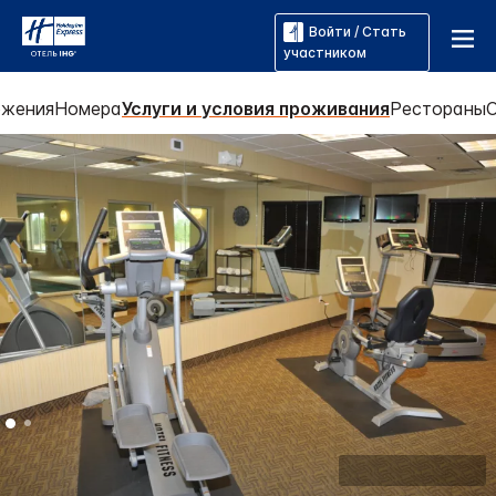
Войти / Стать
участником
жения
Номера
Услуги и условия проживания
Рестораны
Посмотреть все