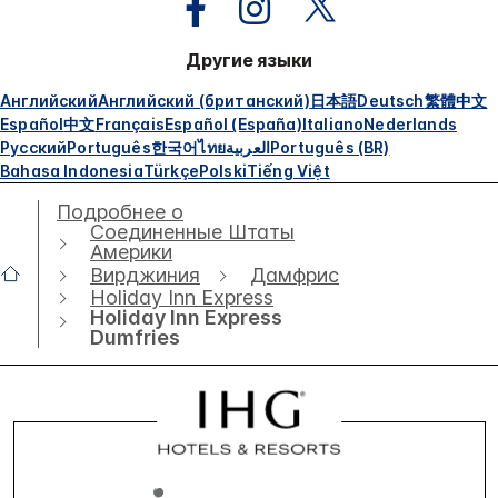
Другие языки
Английский
Английский (британский)
日本語
Deutsch
繁體中文
Español
中文
Français
Español (España)
Italiano
Nederlands
Русский
Português
한국어
ไทย
العربية
Português (BR)
Bahasa Indonesia
Türkçe
Polski
Tiếng Việt
Подробнее о
Соединенные Штаты
Америки
Вирджиния
Дамфрис
Holiday Inn Express
Holiday Inn Express
Dumfries