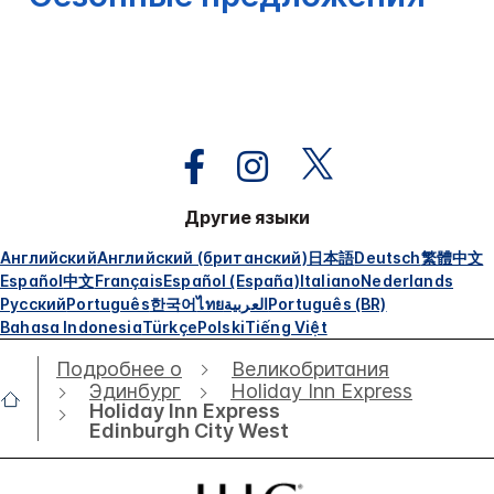
Другие языки
Английский
Английский (британский)
日本語
Deutsch
繁體中文
Español
中文
Français
Español (España)
Italiano
Nederlands
Русский
Português
한국어
ไทย
العربية
Português (BR)
Bahasa Indonesia
Türkçe
Polski
Tiếng Việt
Подробнее о
Великобритания
Эдинбург
Holiday Inn Express
Holiday Inn Express
Edinburgh City West