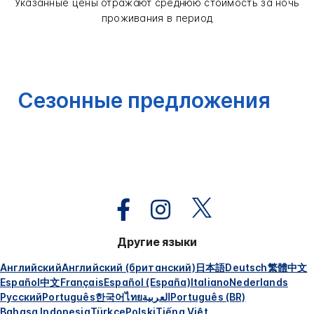
Указанные цены отражают среднюю стоимость за ночь
проживания в период
Сезонные предложения
Другие языки
Английский
Английский (британский)
日本語
Deutsch
繁體中文
Español
中文
Français
Español (España)
Italiano
Nederlands
Русский
Português
한국어
ไทย
العربية
Português (BR)
Bahasa Indonesia
Türkçe
Polski
Tiếng Việt