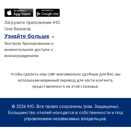
Загрузите приложение IHG
One Rewards
Узнайте больше
о
быстром бронировании и
моментальном доступе к
вознаграждениям
Чтобы сделать наш сайт максимально удобным для Вас, мы
используем машинный перевод для части контента,
представленного на этой странице.
© 2026 IHG. Все права сохранены (зам. Защищены).
Большинство отелей находится в собственности и под
управлением независимых владельцев.
Select