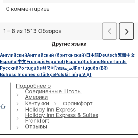
Другие языки
Английский
Английский (британский)
日本語
Deutsch
繁體中文
Español
中文
Français
Español (España)
Italiano
Nederlands
Русский
Português
한국어
ไทย
العربية
Português (BR)
Bahasa Indonesia
Türkçe
Polski
Tiếng Việt
Подробнее о
Соединенные Штаты
Америки
Кентукки
Франкфорт
Holiday Inn Express
Holiday Inn Express & Suites
Frankfort
Отзывы