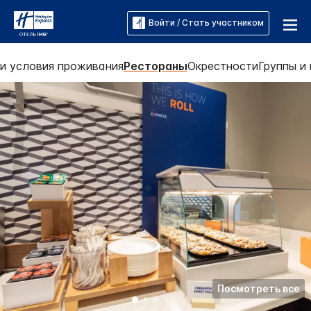
Войти / Стать участником
 и условия проживания
Рестораны
Окрестности
Группы и
Посмотреть все