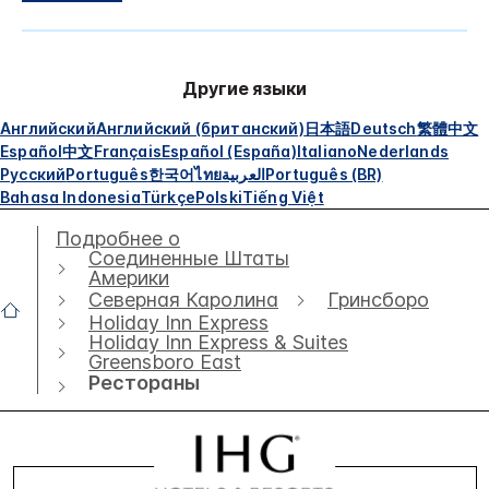
Другие языки
Английский
Английский (британский)
日本語
Deutsch
繁體中文
Español
中文
Français
Español (España)
Italiano
Nederlands
Русский
Português
한국어
ไทย
العربية
Português (BR)
Bahasa Indonesia
Türkçe
Polski
Tiếng Việt
Подробнее о
Соединенные Штаты
Америки
Северная Каролина
Гринсборо
Holiday Inn Express
Holiday Inn Express & Suites
Greensboro East
Рестораны