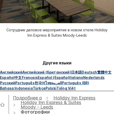
Сотрудник деловое мероприятие в новом отеле Holiday
Inn Express & Suites Moody-Leeds
Другие языки
Английский
Английский (британский)
日本語
Deutsch
繁體中文
Español
中文
Français
Español (España)
Italiano
Nederlands
Русский
Português
한국어
ไทย
العربية
Português (BR)
Bahasa Indonesia
Türkçe
Polski
Tiếng Việt
Подробнее о
Holiday Inn Express
Holiday Inn Express & Suites
Moody - Leeds
Фотографии