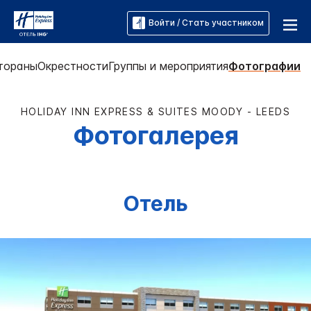
Войти / Стать участником
тораны
Окрестности
Группы и мероприятия
Фотографии
HOLIDAY INN EXPRESS & SUITES
MOODY - LEEDS
Фотогалерея
Отель