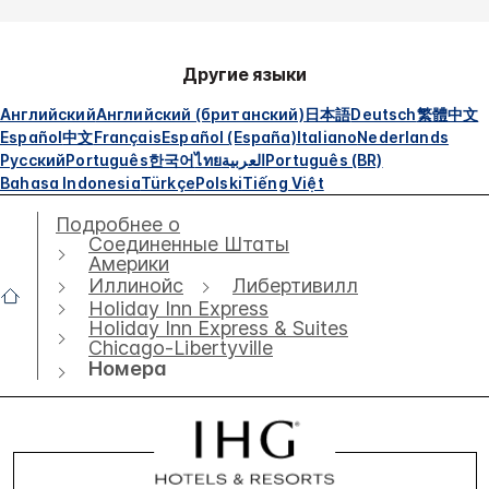
Другие языки
Английский
Английский (британский)
日本語
Deutsch
繁體中文
Español
中文
Français
Español (España)
Italiano
Nederlands
Русский
Português
한국어
ไทย
العربية
Português (BR)
Bahasa Indonesia
Türkçe
Polski
Tiếng Việt
Подробнее о
Соединенные Штаты
Америки
Иллинойс
Либертивилл
Holiday Inn Express
Holiday Inn Express & Suites
Chicago-Libertyville
Номера