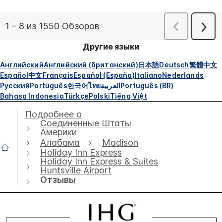
Другие языки
Английский
Английский (британский)
日本語
Deutsch
繁體中文
Español
中文
Français
Español (España)
Italiano
Nederlands
Русский
Português
한국어
ไทย
العربية
Português (BR)
Bahasa Indonesia
Türkçe
Polski
Tiếng Việt
Подробнее о
Соединенные Штаты
Америки
Алабама
Madison
Holiday Inn Express
Holiday Inn Express & Suites
Huntsville Airport
Отзывы