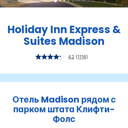
Holiday Inn Express &
Suites
Madison
4.2
(1116)
Отель Madison рядом с
парком штата Клифти-
Фолс