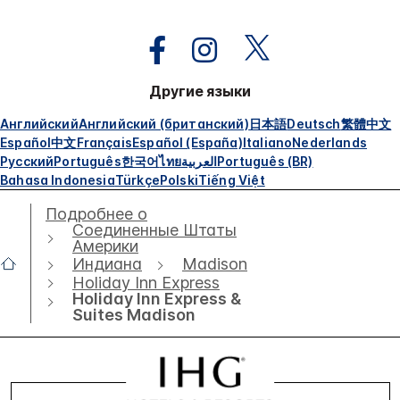
Другие языки
Английский
Английский (британский)
日本語
Deutsch
繁體中文
Español
中文
Français
Español (España)
Italiano
Nederlands
Русский
Português
한국어
ไทย
العربية
Português (BR)
Bahasa Indonesia
Türkçe
Polski
Tiếng Việt
Подробнее о
Соединенные Штаты
Америки
Индиана
Madison
Holiday Inn Express
Holiday Inn Express &
Suites Madison