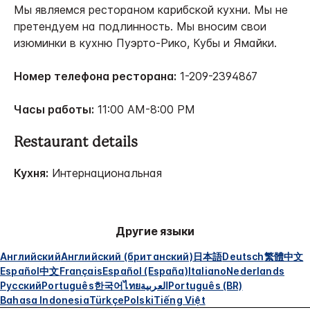
Мы являемся рестораном карибской кухни. Мы не
претендуем на подлинность. Мы вносим свои
изюминки в кухню Пуэрто-Рико, Кубы и Ямайки.
Номер телефона ресторана:
1-209-2394867
Часы работы:
11:00 AM-8:00 PM
Restaurant details
Кухня:
Интернациональная
Другие языки
Английский
Английский (британский)
日本語
Deutsch
繁體中文
Español
中文
Français
Español (España)
Italiano
Nederlands
Русский
Português
한국어
ไทย
العربية
Português (BR)
Bahasa Indonesia
Türkçe
Polski
Tiếng Việt