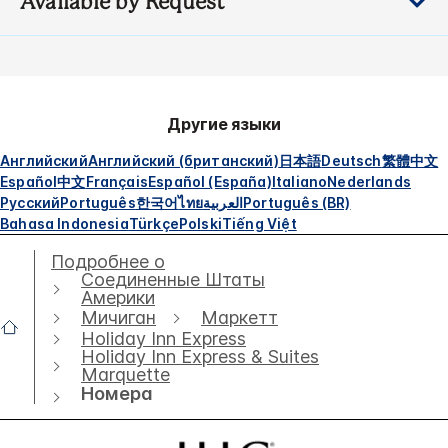
Available by Request
Другие языки
Английский
Английский (британский)
日本語
Deutsch
繁體中文
Español
中文
Français
Español (España)
Italiano
Nederlands
Русский
Português
한국어
ไทย
العربية
Português (BR)
Bahasa Indonesia
Türkçe
Polski
Tiếng Việt
Подробнее о
Соединенные Штаты
Америки
Мичиган
Маркетт
Holiday Inn Express
Holiday Inn Express & Suites
Marquette
Номера