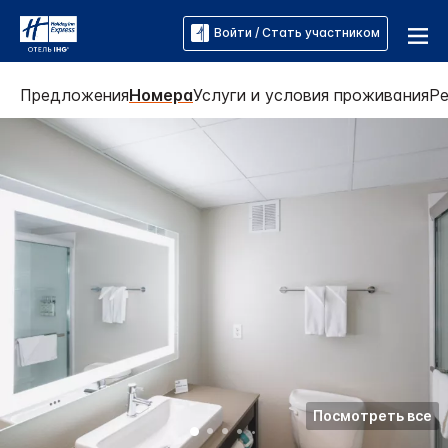
Войти / Стать участником
Предложения
Номера
Услуги и условия проживания
Р
Посмотреть все