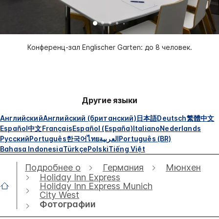
Конференц-зал Englischer Garten: до 8 человек.
Другие языки
Английский
Английский (британский)
日本語
Deutsch
繁體中文
Español
中文
Français
Español (España)
Italiano
Nederlands
Русский
Português
한국어
ไทย
العربية
Português (BR)
Bahasa Indonesia
Türkçe
Polski
Tiếng Việt
Подробнее о
Германия
Мюнхен
Holiday Inn Express
Holiday Inn Express Munich
City West
Фотографии