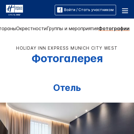
Войти / Стать участником
тораны
Окрестности
Группы и мероприятия
Фотографии
HOLIDAY INN EXPRESS
MUNICH CITY WEST
Фотогалерея
Отель