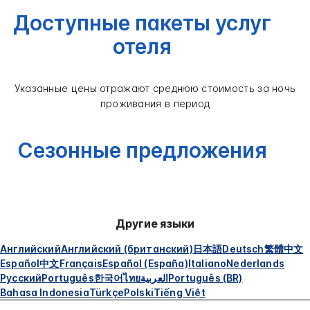
Доступные пакеты услуг
отеля
Указанные цены отражают среднюю стоимость за ночь
проживания в период
Сезонные предложения
Другие языки
Английский
Английский (британский)
日本語
Deutsch
繁體中文
Español
中文
Français
Español (España)
Italiano
Nederlands
Русский
Português
한국어
ไทย
العربية
Português (BR)
Bahasa Indonesia
Türkçe
Polski
Tiếng Việt