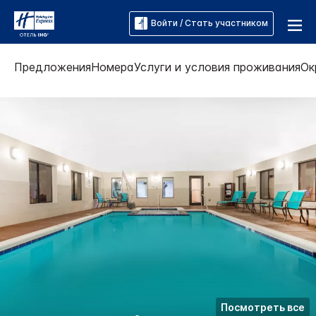
Войти / Стать участником
Предложения
Номера
Услуги и условия проживания
Ок
Посмотреть все