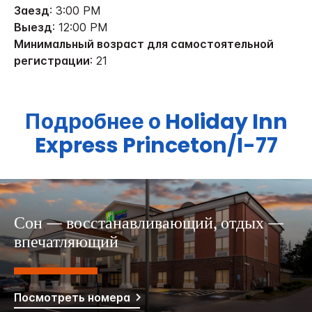
Заезд
: 3:00 PM
Выезд
: 12:00 PM
Минимальный возраст для самостоятельной
регистрации
: 21
Подробнее о
Holiday Inn
Express
Princeton/I-77
Сон — восстанавливающий, отдых —
впечатляющий
Посмотреть номера