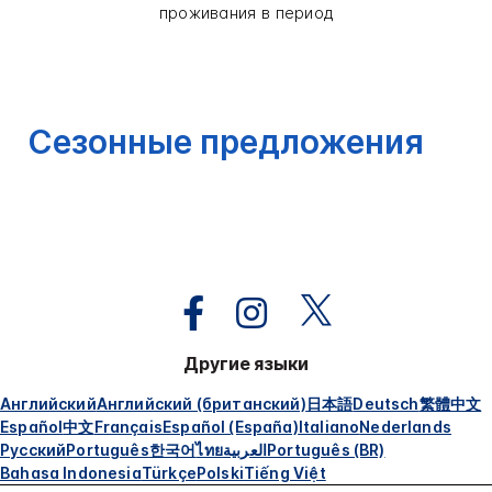
проживания в период
Сезонные предложения
Другие языки
Английский
Английский (британский)
日本語
Deutsch
繁體中文
Español
中文
Français
Español (España)
Italiano
Nederlands
Русский
Português
한국어
ไทย
العربية
Português (BR)
Bahasa Indonesia
Türkçe
Polski
Tiếng Việt