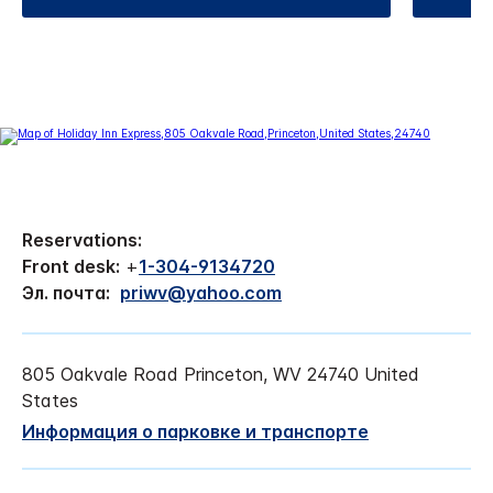
Reservations:
Front desk:
+
1-304-9134720
Эл. почта:
priwv@yahoo.com
805 Oakvale Road
Princeton
,
WV
24740
United
States
Информация о парковке и транспорте