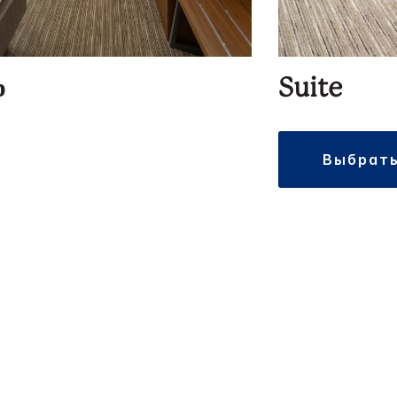
р
Suite
выбрат