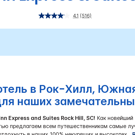
4.1
(516)
тель в Рок-Хилл, Южна
для наших замечательных
n Express and Suites Rock Hill, SC!
Как новейший о
стью предлагаем всем путешественникам самые лу
тдохнуть в наших 100% некурящих и высокотех
...