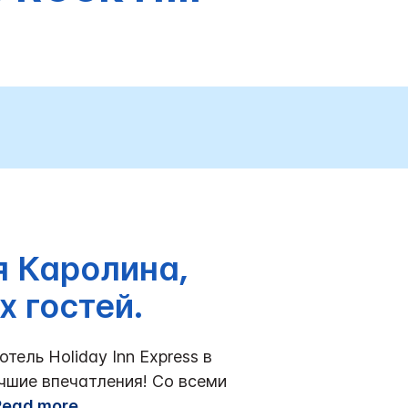
я Каролина,
 гостей.
тель Holiday Inn Express в
чшие впечатления!
Со всеми
Read more