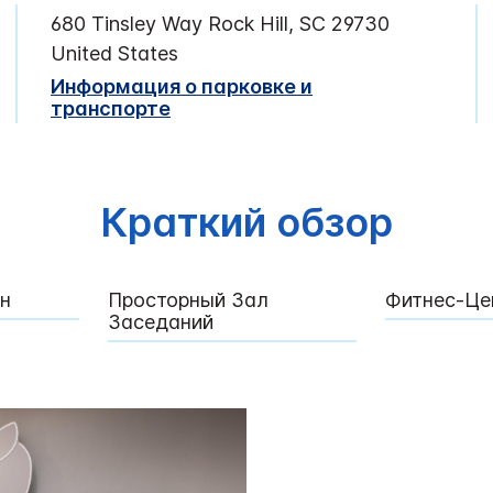
680 Tinsley Way
Rock Hill
,
SC
29730
United States
Информация о парковке и
транспорте
Краткий обзор
н
Просторный Зал
Фитнес-Це
Заседаний