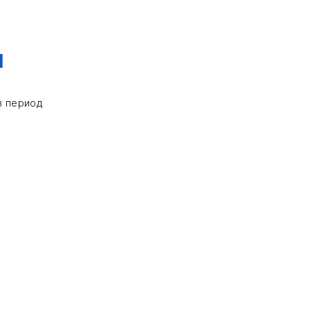
я
в период