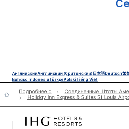
Се
Английский
Английский (британский)
日本語
Deutsch
繁
Bahasa Indonesia
Türkçe
Polski
Tiếng Việt
Подробнее о
Соединенные Штаты Аме
Holiday Inn Express & Suites St Louis Airp