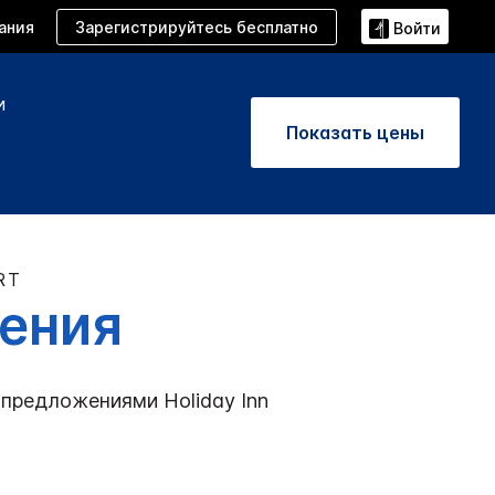
Зарегистрируйтесь бесплатно
ания
Войти
и
Показать цены
RT
ения
и предложениями
Holiday Inn