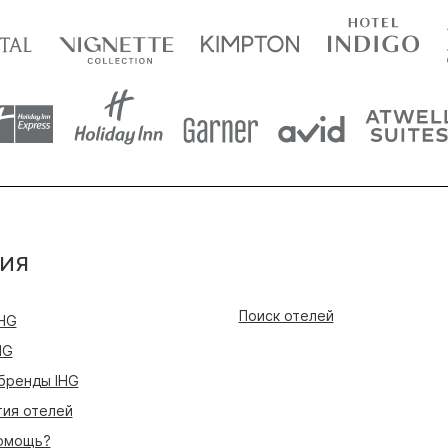
ИЯ
Поиск отелей
IHG
HG
бренды IHG
тия отелей
омощь?