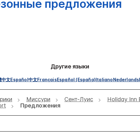
зонные предложения
Другие языки
體中文
Español
中文
Français
Español (España)
Italiano
Nederlands
рики
Миссури
Сент-Луис
Holiday Inn 
ort
Предложения