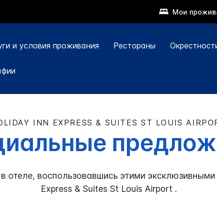
Мои прожив
уги и условия проживания
Рестораны
Окрестност
афии
OLIDAY INN EXPRESS & SUITES
ST LOUIS AIRPO
циальные предлож
 в отеле, воспользовавшись этими эксклюзивным
Express & Suites
St Louis Airport
.