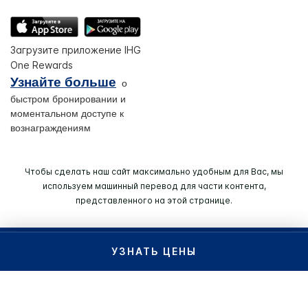
Загрузите приложение IHG
One Rewards
Узнайте больше
о
быстром бронировании и
моментальном доступе к
вознаграждениям
Чтобы сделать наш сайт максимально удобным для Вас, мы
используем машинный перевод для части контента,
представленного на этой странице.
© 2026 IHG. Все права сохранены (зам. Защищены).
УЗНАТЬ ЦЕНЫ
Большинство отелей находится в собственности и под
управлением независимых владельцев.