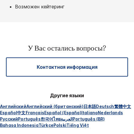
Возможен кейтеринг
У Вас остались вопросы?
Контактная информация
Другие языки
Английский
Английский (британский)
日本語
Deutsch
繁體中文
Español
中文
Français
Español (España)
Italiano
Nederlands
Русский
Português
한국어
ไทย
العربية
Português (BR)
Bahasa Indonesia
Türkçe
Polski
Tiếng Việt