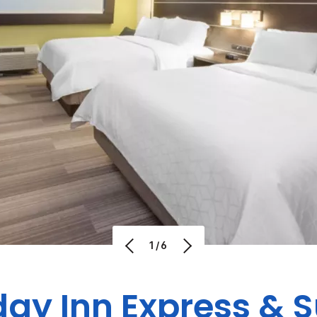
1/6
day Inn Express & S