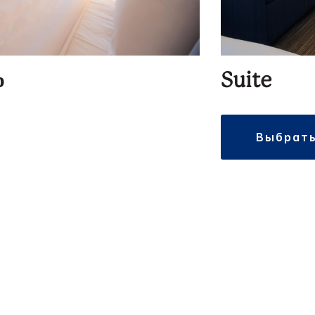
р
Suite
выбрат