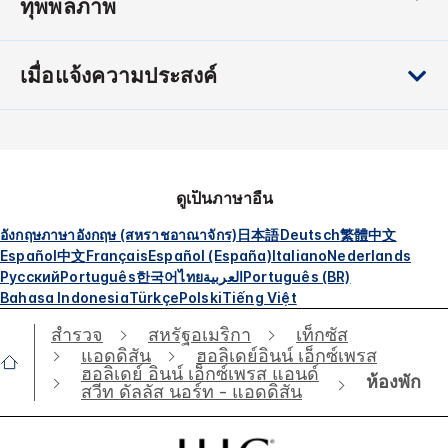
ทุพพลภาพ
เมื่อแจ้งความประสงค์
ดูเป็นภาษาอื่น
อังกฤษ
ภาษาอังกฤษ (สหราชอาณาจักร)
日本語
Deutsch
繁體中文
Español
中文
Français
Español (España)
Italiano
Nederlands
Русский
Português
한국어
ไทย
العربية
Português (BR)
Bahasa Indonesia
Türkçe
Polski
Tiếng Việt
สำรวจ
สหรัฐอเมริกา
เท็กซัส
แอดดิสัน
ฮอลิเดย์อินน์ เอ็กซ์เพรส
ฮอลิเดย์ อินน์ เอ็กซ์เพรส แอนด์
ห้องพัก
สวีท ดัลลัส นอร์ท - แอดดิสัน