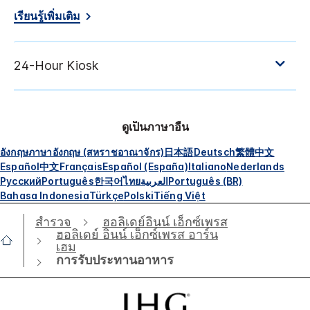
เรียนรู้เพิ่มเติม
ดูเป็นภาษาอื่น
อังกฤษ
ภาษาอังกฤษ (สหราชอาณาจักร)
日本語
Deutsch
繁體中文
Español
中文
Français
Español (España)
Italiano
Nederlands
Русский
Português
한국어
ไทย
العربية
Português (BR)
Bahasa Indonesia
Türkçe
Polski
Tiếng Việt
สำรวจ
ฮอลิเดย์อินน์ เอ็กซ์เพรส
ฮอลิเดย์ อินน์ เอ็กซ์เพรส อาร์น
เฮม
การรับประทานอาหาร