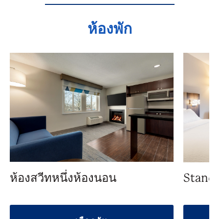
ห้องพัก
ห้องสวีทหนึ่งห้องนอน
Standa