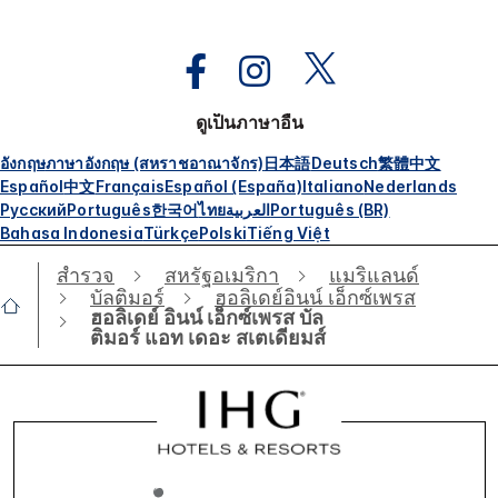
ดูเป็นภาษาอื่น
อังกฤษ
ภาษาอังกฤษ (สหราชอาณาจักร)
日本語
Deutsch
繁體中文
Español
中文
Français
Español (España)
Italiano
Nederlands
Русский
Português
한국어
ไทย
العربية
Português (BR)
Bahasa Indonesia
Türkçe
Polski
Tiếng Việt
สำรวจ
สหรัฐอเมริกา
แมริแลนด์
บัลติมอร์
ฮอลิเดย์อินน์ เอ็กซ์เพรส
ฮอลิเดย์ อินน์ เอ็กซ์เพรส บัล
ติมอร์ แอท เดอะ สเตเดียมส์