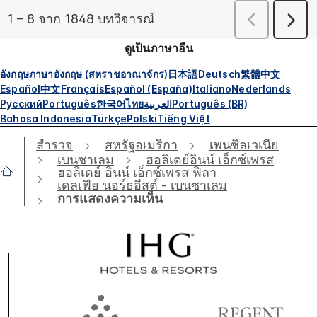
ดูเป็นภาษาอื่น
อังกฤษ
ภาษาอังกฤษ (สหราชอาณาจักร)
日本語
Deutsch
繁體中文
Español
中文
Français
Español (España)
Italiano
Nederlands
Русский
Português
한국어
ไทย
العربية
Português (BR)
Bahasa Indonesia
Türkçe
Polski
Tiếng Việt
สำรวจ
สหรัฐอเมริกา
เพนซิลเวเนีย
เบนซาเลม
ฮอลิเดย์อินน์ เอ็กซ์เพรส
ฮอลิเดย์ อินน์ เอ็กซ์เพรส ฟิลา
เดลเฟีย นอร์ธอีสต์ - เบนซาเลม
การแสดงความเห็น