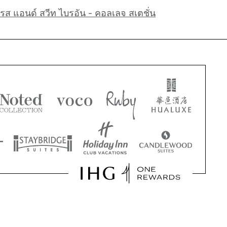
์เพรส แอนด์ สวีท ไบรอัน - คอลเลจ สเตชั่น