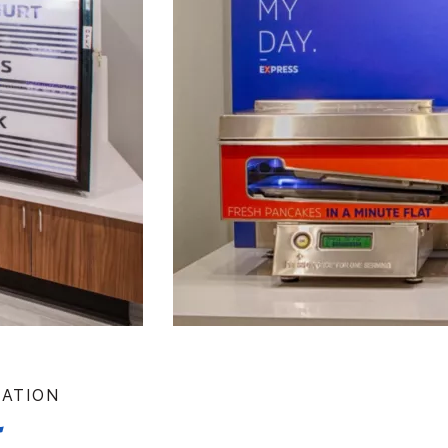
TATION
ร