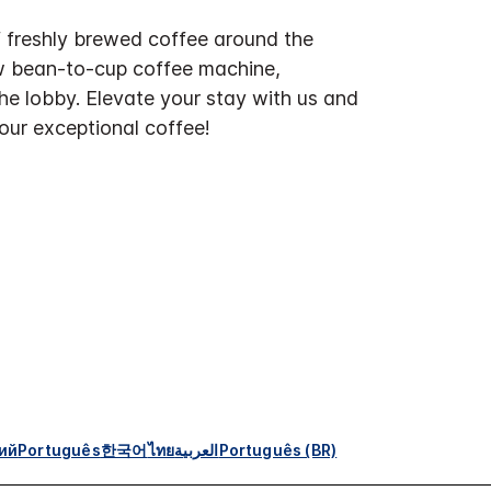
f freshly brewed coffee around the
w bean-to-cup coffee machine,
the lobby. Elevate your stay with us and
 our exceptional coffee!
ий
Português
한국어
ไทย
العربية
Português (BR)