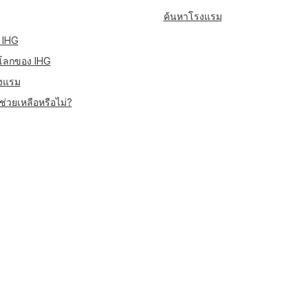
ค้นหาโรงแรม
 IHG
โลกของ IHG
งแรม
่วยเหลือหรือไม่?
มอบประสบการณ์ที่ดีที่สุดแก่คุณบนเว็บไซต์ เราใช้การแปลด้วยคอมพิวเตอร์สำหรับเนื้อหาบา