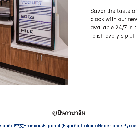
Savor the taste o
clock with our ne
available 24/7 in 
relish every sip of
ดูเป็นภาษาอื่น
spañol
中文
Français
Español (España)
Italiano
Nederlands
Русск