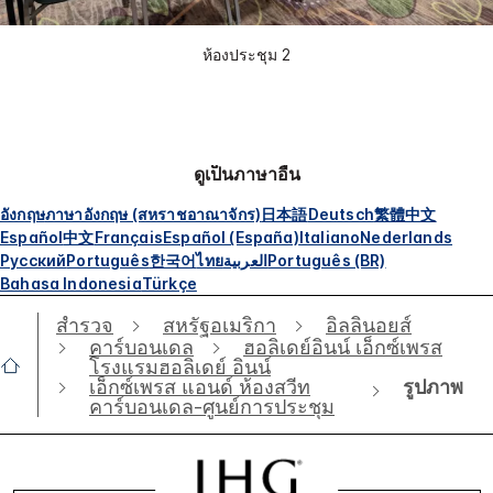
ห้องประชุม 2
ดูเป็นภาษาอื่น
อังกฤษ
ภาษาอังกฤษ (สหราชอาณาจักร)
日本語
Deutsch
繁體中文
Español
中文
Français
Español (España)
Italiano
Nederlands
Русский
Português
한국어
ไทย
العربية
Português (BR)
Bahasa Indonesia
Türkçe
สำรวจ
สหรัฐอเมริกา
อิลลินอยส์
คาร์บอนเดล
ฮอลิเดย์อินน์ เอ็กซ์เพรส
โรงแรมฮอลิเดย์ อินน์
รูปภาพ
เอ็กซ์เพรส แอนด์ ห้องสวีท
คาร์บอนเดล-ศูนย์การประชุม