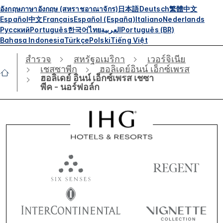
อังกฤษ
ภาษาอังกฤษ (สหราชอาณาจักร)
日本語
Deutsch
繁體中文
Español
中文
Français
Español (España)
Italiano
Nederlands
Русский
Português
한국어
ไทย
العربية
Português (BR)
Bahasa Indonesia
Türkçe
Polski
Tiếng Việt
สำรวจ
สหรัฐอเมริกา
เวอร์จิเนีย
เชสซาพีก
ฮอลิเดย์อินน์ เอ็กซ์เพรส
ฮอลิเดย์ อินน์ เอ็กซ์เพรส เชซา
พีค - นอร์ฟอล์ก