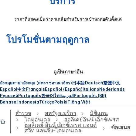
บริการ
ราคาที่แสดงเป็นราคาเฉลี่ยสำหรับการเข้าพักต่อคืนตั้งแต่
โปรโมชั่นตามฤดูกาล
ดูเป็นภาษาอื่น
อังกฤษ
ภาษาอังกฤษ (สหราชอาณาจักร)
日本語
Deutsch
繁體中文
Español
中文
Français
Español (España)
Italiano
Nederlands
Русский
Português
한국어
ไทย
العربية
Português (BR)
Bahasa Indonesia
Türkçe
Polski
Tiếng Việt
สำรวจ
สหรัฐอเมริกา
มิชิแกน
ไดมอนเดล
ฮอลิเดย์อินน์ เอ็กซ์เพรส
ฮอลิเดย์ อินน์ เอ็กซ์เพรส แอนด์
ข้อเสนอ
สวีท แลนซิง-ไดมอนเดล