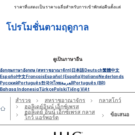
ราคาที่แสดงเป็นราคาเฉลี่ยสำหรับการเข้าพักต่อคืนตั้งแต่
โปรโมชั่นตามฤดูกาล
ดูเป็นภาษาอื่น
อังกฤษ
ภาษาอังกฤษ (สหราชอาณาจักร)
日本語
Deutsch
繁體中文
Español
中文
Français
Español (España)
Italiano
Nederlands
Русский
Português
한국어
ไทย
العربية
Português (BR)
Bahasa Indonesia
Türkçe
Polski
Tiếng Việt
สำรวจ
สหราชอาณาจักร
กลาสโกว์
ฮอลิเดย์อินน์ เอ็กซ์เพรส
ฮอลิเดย์ อินน์ เอ็กซ์เพรส กลาส
ข้อเสนอ
โกว์ แอร์พอร์ต