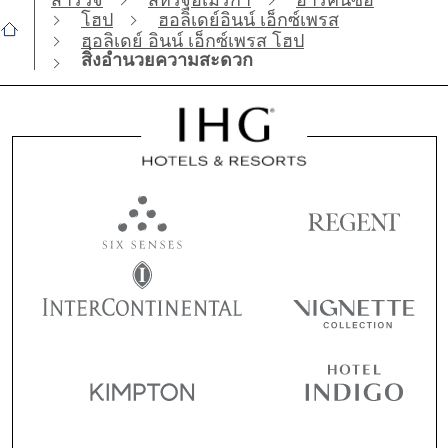
โฮป
ฮอลิเดย์อินน์ เอ็กซ์เพรส
ฮอลิเดย์ อินน์ เอ็กซ์เพรส โฮป
สิ่งอำนวยความสะดวก