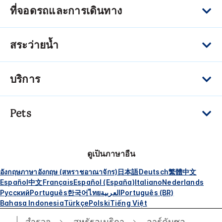
ที่จอดรถและการเดินทาง
สระว่ายน้ำ
บริการ
Pets
ดูเป็นภาษาอื่น
อังกฤษ
ภาษาอังกฤษ (สหราชอาณาจักร)
日本語
Deutsch
繁體中文
Español
中文
Français
Español (España)
Italiano
Nederlands
Русский
Português
한국어
ไทย
العربية
Português (BR)
Bahasa Indonesia
Türkçe
Polski
Tiếng Việt
สำรวจ
สหรัฐอเมริกา
อาร์คันซอ