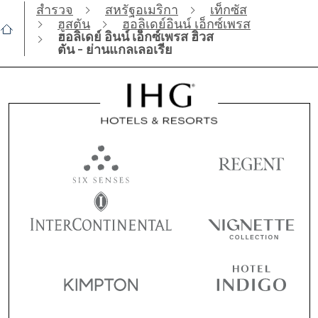
สำรวจ
สหรัฐอเมริกา
เท็กซัส
ฮูสตัน
ฮอลิเดย์อินน์ เอ็กซ์เพรส
ฮอลิเดย์ อินน์ เอ็กซ์เพรส ฮิวส
ตัน - ย่านแกลเลอเรีย