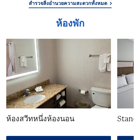
สำรวจสิ่งอำนวยความสะดวกทั้งหมด
ห้องพัก
ห้องสวีทหนึ่งห้องนอน
Standa