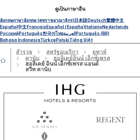
ดูเป็นภาษาอื่น
อังกฤษ
ภาษาอังกฤษ (สหราชอาณาจักร)
日本語
Deutsch
繁體中文
Español
中文
Français
Español (España)
Italiano
Nederlands
Русский
Português
한국어
ไทย
العربية
Português (BR)
Bahasa Indonesia
Türkçe
Polski
Tiếng Việt
สำรวจ
สหรัฐอเมริกา
ยูทาห์
คานับ
ฮอลิเดย์อินน์ เอ็กซ์เพรส
ฮอลิเดย์ อินน์ เอ็กซ์เพรส แอนด์
สวีท คานับ