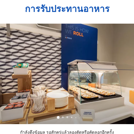
การรับประทานอาหาร
กำลังดึงข้อมูล รอสักครู่แล้วลองตัดหรือคัดลอกอีกครั้ง