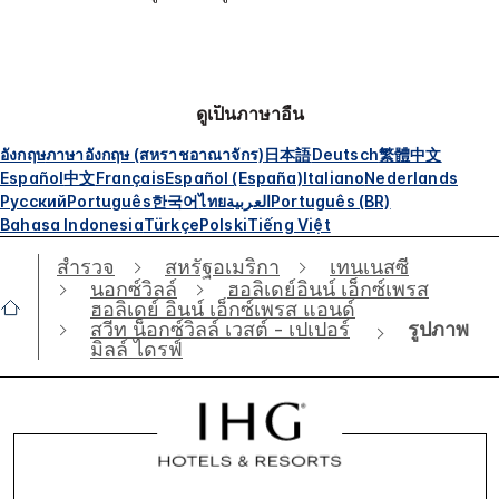
ดูเป็นภาษาอื่น
อังกฤษ
ภาษาอังกฤษ (สหราชอาณาจักร)
日本語
Deutsch
繁體中文
Español
中文
Français
Español (España)
Italiano
Nederlands
Русский
Português
한국어
ไทย
العربية
Português (BR)
Bahasa Indonesia
Türkçe
Polski
Tiếng Việt
สำรวจ
สหรัฐอเมริกา
เทนเนสซี
นอกซ์วิลล์
ฮอลิเดย์อินน์ เอ็กซ์เพรส
ฮอลิเดย์ อินน์ เอ็กซ์เพรส แอนด์
รูปภาพ
สวีท น็อกซ์วิลล์ เวสต์ - เปเปอร์
มิลล์ ไดรฟ์