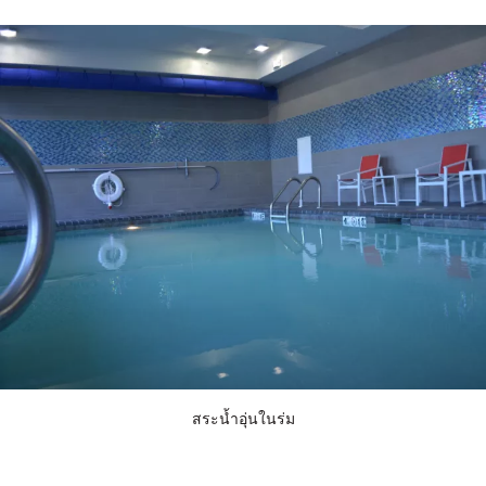
สระน้ำอุ่นในร่ม