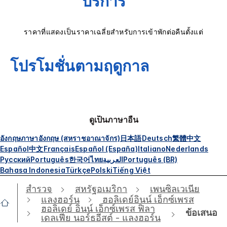
บริการ
ราคาที่แสดงเป็นราคาเฉลี่ยสำหรับการเข้าพักต่อคืนตั้งแต่
โปรโมชั่นตามฤดูกาล
ดูเป็นภาษาอื่น
อังกฤษ
ภาษาอังกฤษ (สหราชอาณาจักร)
日本語
Deutsch
繁體中文
Español
中文
Français
Español (España)
Italiano
Nederlands
Русский
Português
한국어
ไทย
العربية
Português (BR)
Bahasa Indonesia
Türkçe
Polski
Tiếng Việt
สำรวจ
สหรัฐอเมริกา
เพนซิลเวเนีย
แลงฮอร์น
ฮอลิเดย์อินน์ เอ็กซ์เพรส
ฮอลิเดย์ อินน์ เอ็กซ์เพรส ฟิลา
ข้อเสนอ
เดลเฟีย นอร์ธอีสต์ - แลงฮอร์น